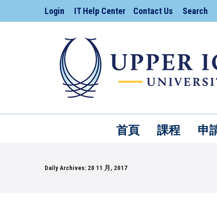
Search:
Login
IT Help Center
Contact Us
Search
首頁
課程
申
Daily Archives:
20 11 月, 2017